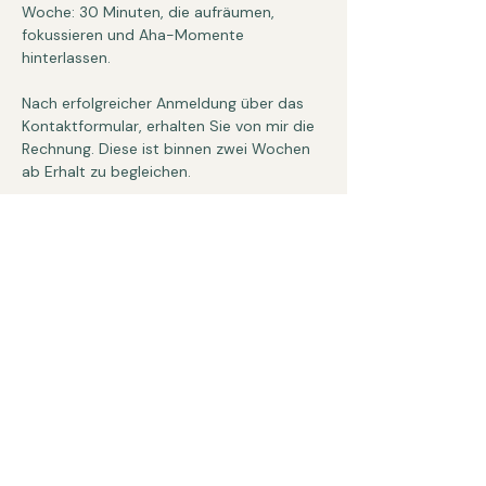
Woche: 30 Minuten, die aufräumen, 
fokussieren und Aha-Momente 
hinterlassen.
Nach erfolgreicher Anmeldung über das 
Kontaktformular, erhalten Sie von mir die 
Rechnung. Diese ist binnen zwei Wochen 
ab Erhalt zu begleichen. 
Hier Kontakt aufnehmen
KONTAKT
Ostseele - Psychologische Beratung
Inh. Desiree Beutler
Mühlenstraße 28
18069 Rostock
Tel.:
+49 (0) 173 8522353