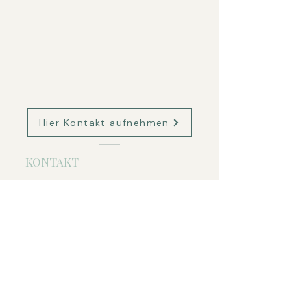
Hier Kontakt aufnehmen
KONTAKT
Ostseele - Psychologische Beratung
Inh. Desiree Beutler
Mühlenstraße 28
18069 Rostock
Tel.:
+49 (0) 173 8522353
​Mail:
ostseele-beratung@outlook.de