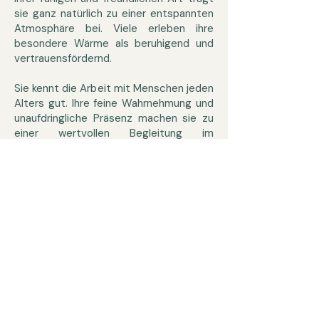
sie ganz natürlich zu einer entspannten
Atmosphäre bei. Viele erleben ihre
besondere Wärme als beruhigend und
vertrauensfördernd.
Sie kennt die Arbeit mit Menschen jeden
Alters gut. Ihre feine Wahrnehmung und
unaufdringliche Präsenz machen sie zu
einer wertvollen Begleitung im
Beratungsprozess.
Sollten Sie Angst vor Hunden haben
oder unter einer Tierhaarallergie
leiden, sprechen Sie mich bitte gern
an. Wir finden selbstverständlich
eine passende Lösung.
Hier Kontakt aufnehmen